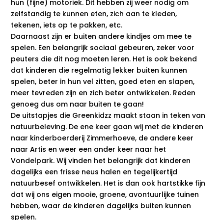
physiologischen
hun (fijne) motoriek. Dit hebben zij weer nodig om
Prozessen im Körper
zelfstandig te kunnen eten, zich aan te kleden,
tekenen, iets op te pakken, etc.
einzugehen. Aber nein,
Daarnaast zijn er buiten andere kindjes om mee te
sie sind der Fall, um die
spelen. Een belangrijk sociaal gebeuren, zeker voor
Handlungen und
peuters die dit nog moeten leren. Het is ook bekend
dat kinderen die regelmatig lekker buiten kunnen
Wünsche einer Person
spelen, beter in hun vel zitten, goed eten en slapen,
zu führen, als hätte er
meer tevreden zijn en zich beter ontwikkelen. Reden
in der Verfassung kein
genoeg dus om naar buiten te gaan!
heiliges Recht auf
De uitstapjes die Greenkidzz maakt staan in teken van
natuurbeleving. De ene keer gaan wij met de kinderen
Freiheit in der
naar kinderboerderij Zimmerhoeve, de andere keer
Verfassung.
naar Artis en weer een ander keer naar het
Lesehormone wissen
Vondelpark. Wij vinden het belangrijk dat kinderen
dagelijks een frisse neus halen en tegelijkertijd
jedoch nicht, wie.
natuurbesef ontwikkelen. Het is dan ook hartstikke fijn
dat wij ons eigen mooie, groene, avontuurlijke tuinen
hebben, waar de kinderen dagelijks buiten kunnen
spelen.