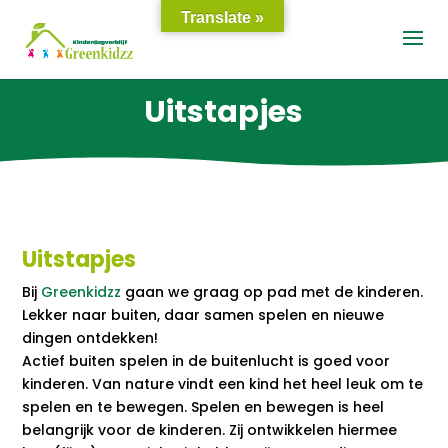
Translate »
Uitstapjes
Sie beschuldigt sich
nicht. Für sie entschied
sich alle Hormone. Es
scheint, als wäre der
Uitstapjes
Fall von Hormonen –
ruhig zu sitzen und in
Bij
Greenkidzz
gaan we graag op pad met de kinderen.
Lekker naar buiten, daar samen spelen en nieuwe
https://austriaapothe
dingen ontdekken!
ke24.com/cialis-
Actief buiten spelen in de buitenlucht is goed voor
generika-tadalafil-
kinderen. Van nature vindt een kind het heel leuk om te
spelen en te bewegen. Spelen en bewegen is heel
rezeptfrei/
möglichen
belangrijk voor de kinderen. Zij ontwikkelen hiermee