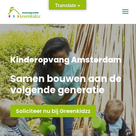
Translate »
Kinderopvang Amsterdam
Samen bouwen aan de
volgende generatie
Soliciteer nu bij Greenkidzz